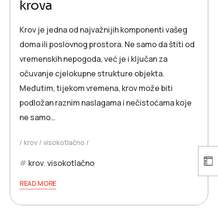
krova
Krov je jedna od najvažnijih komponenti vašeg
doma ili poslovnog prostora. Ne samo da štiti od
vremenskih nepogoda, već je i ključan za
očuvanje cjelokupne strukture objekta.
Međutim, tijekom vremena, krov može biti
podložan raznim naslagama i nečistoćama koje
ne samo…
krov
visokotlačno
krov
,
visokotlačno
READ MORE