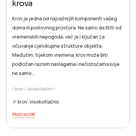
krova
Krov je jedna od najvažnijih komponenti vašeg
doma ili poslovnog prostora. Ne samo da štiti od
vremenskih nepogoda, već je i ključan za
očuvanje cjelokupne strukture objekta.
Međutim, tijekom vremena, krov može biti
podložan raznim naslagama i nečistoćama koje
ne samo…
krov
visokotlačno
krov
,
visokotlačno
READ MORE