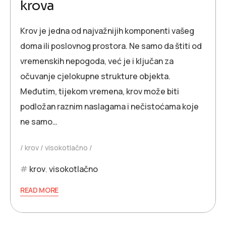
krova
Krov je jedna od najvažnijih komponenti vašeg
doma ili poslovnog prostora. Ne samo da štiti od
vremenskih nepogoda, već je i ključan za
očuvanje cjelokupne strukture objekta.
Međutim, tijekom vremena, krov može biti
podložan raznim naslagama i nečistoćama koje
ne samo…
krov
visokotlačno
krov
,
visokotlačno
READ MORE